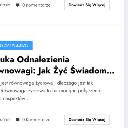
Dowiedz Się Więcej
dmin
0 Komentarze
ŻYCIA I WELLNESS
tuka Odnalezienia
wnowagi: Jak Żyć Świadomie
Zdrowo
jest równowaga życiowa i dlaczego jest tak
Równowaga życiowa to harmonijne połączenie
ch aspektów…
Dowiedz Się Więcej
dmin
0 Komentarze