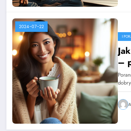
2024-07-22
I PO
Jak
– p
Poran
dobry
A