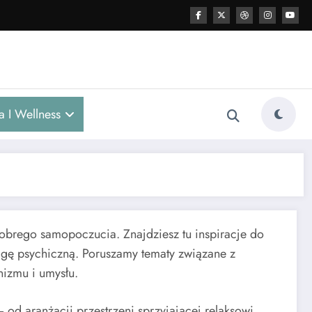
ia I Wellness
dobrego samopoczucia. Znajdziesz tu inspiracje do
gę psychiczną. Poruszamy tematy związane z
nizmu i umysłu.
od aranżacji przestrzeni sprzyjającej relaksowi,