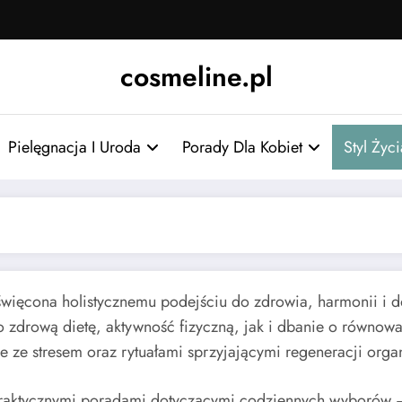
cosmeline.pl
Pielęgnacja I Uroda
Porady Dla Kobiet
Styl Życ
oświęcona holistycznemu podejściu do zdrowia, harmonii i 
drową dietę, aktywność fizyczną, jak i dbanie o równowa
e ze stresem oraz rytuałami sprzyjającymi regeneracji orga
 praktycznymi poradami dotyczącymi codziennych wyborów – 