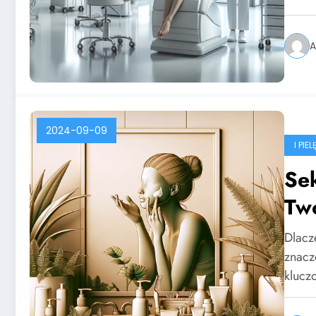
A
2024-09-09
I PI
Sek
Tw
Dlacz
znacz
klucz