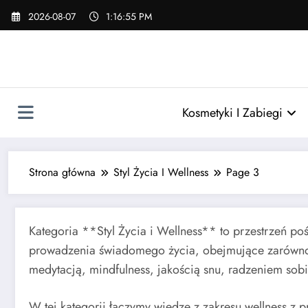
Skip
2026-08-07
1:16:56 PM
to
content
Kosmetyki I Zabiegi
Strona główna
Styl Życia I Wellness
Page 3
Kategoria **Styl Życia i Wellness** to przestrzeń p
prowadzenia świadomego życia, obejmujące zarówno z
medytacją, mindfulness, jakością snu, radzeniem sobi
W tej kategorii łączymy wiedzę z zakresu wellness z