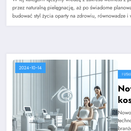
przez naturalną pielęgnację, aż po świadome planowan
budować styl życia oparty na zdrowiu, równowadze i 
2024-10-14
I US
No
kos
Nowoc
techn
branż