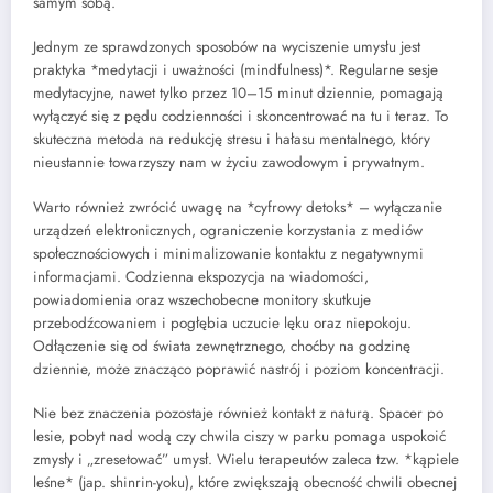
samym sobą.
Jednym ze sprawdzonych sposobów na wyciszenie umysłu jest
praktyka *medytacji i uważności (mindfulness)*. Regularne sesje
medytacyjne, nawet tylko przez 10–15 minut dziennie, pomagają
wyłączyć się z pędu codzienności i skoncentrować na tu i teraz. To
skuteczna metoda na redukcję stresu i hałasu mentalnego, który
nieustannie towarzyszy nam w życiu zawodowym i prywatnym.
Warto również zwrócić uwagę na *cyfrowy detoks* – wyłączanie
urządzeń elektronicznych, ograniczenie korzystania z mediów
społecznościowych i minimalizowanie kontaktu z negatywnymi
informacjami. Codzienna ekspozycja na wiadomości,
powiadomienia oraz wszechobecne monitory skutkuje
przebodźcowaniem i pogłębia uczucie lęku oraz niepokoju.
Odłączenie się od świata zewnętrznego, choćby na godzinę
dziennie, może znacząco poprawić nastrój i poziom koncentracji.
Nie bez znaczenia pozostaje również kontakt z naturą. Spacer po
lesie, pobyt nad wodą czy chwila ciszy w parku pomaga uspokoić
zmysły i „zresetować” umysł. Wielu terapeutów zaleca tzw. *kąpiele
leśne* (jap. shinrin-yoku), które zwiększają obecność chwili obecnej