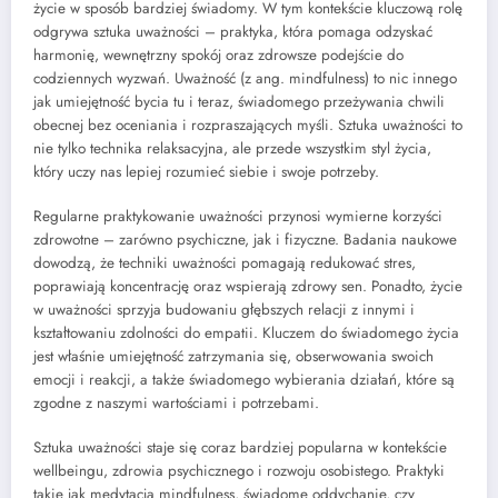
życie w sposób bardziej świadomy. W tym kontekście kluczową rolę
odgrywa sztuka uważności – praktyka, która pomaga odzyskać
harmonię, wewnętrzny spokój oraz zdrowsze podejście do
codziennych wyzwań. Uważność (z ang. mindfulness) to nic innego
jak umiejętność bycia tu i teraz, świadomego przeżywania chwili
obecnej bez oceniania i rozpraszających myśli. Sztuka uważności to
nie tylko technika relaksacyjna, ale przede wszystkim styl życia,
który uczy nas lepiej rozumieć siebie i swoje potrzeby.
Regularne praktykowanie uważności przynosi wymierne korzyści
zdrowotne – zarówno psychiczne, jak i fizyczne. Badania naukowe
dowodzą, że techniki uważności pomagają redukować stres,
poprawiają koncentrację oraz wspierają zdrowy sen. Ponadto, życie
w uważności sprzyja budowaniu głębszych relacji z innymi i
kształtowaniu zdolności do empatii. Kluczem do świadomego życia
jest właśnie umiejętność zatrzymania się, obserwowania swoich
emocji i reakcji, a także świadomego wybierania działań, które są
zgodne z naszymi wartościami i potrzebami.
Sztuka uważności staje się coraz bardziej popularna w kontekście
wellbeingu, zdrowia psychicznego i rozwoju osobistego. Praktyki
takie jak medytacja mindfulness, świadome oddychanie, czy