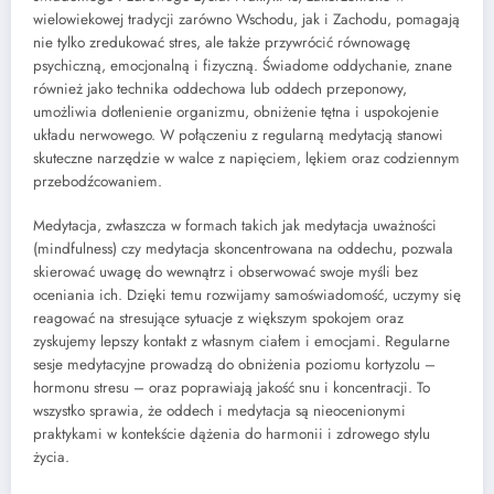
wielowiekowej tradycji zarówno Wschodu, jak i Zachodu, pomagają
nie tylko zredukować stres, ale także przywrócić równowagę
psychiczną, emocjonalną i fizyczną. Świadome oddychanie, znane
również jako technika oddechowa lub oddech przeponowy,
umożliwia dotlenienie organizmu, obniżenie tętna i uspokojenie
układu nerwowego. W połączeniu z regularną medytacją stanowi
skuteczne narzędzie w walce z napięciem, lękiem oraz codziennym
przebodźcowaniem.
Medytacja, zwłaszcza w formach takich jak medytacja uważności
(mindfulness) czy medytacja skoncentrowana na oddechu, pozwala
skierować uwagę do wewnątrz i obserwować swoje myśli bez
oceniania ich. Dzięki temu rozwijamy samoświadomość, uczymy się
reagować na stresujące sytuacje z większym spokojem oraz
zyskujemy lepszy kontakt z własnym ciałem i emocjami. Regularne
sesje medytacyjne prowadzą do obniżenia poziomu kortyzolu –
hormonu stresu – oraz poprawiają jakość snu i koncentracji. To
wszystko sprawia, że oddech i medytacja są nieocenionymi
praktykami w kontekście dążenia do harmonii i zdrowego stylu
życia.