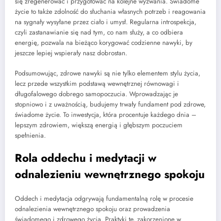
się zregenerować i przygotować na kolejne wyzwania. Świadome
życie to także zdolność do słuchania własnych potrzeb i reagowania
na sygnały wysyłane przez ciało i umysł. Regularna introspekcja,
czyli zastanawianie się nad tym, co nam służy, a co odbiera
energię, pozwala na bieżąco korygować codzienne nawyki, by
jeszcze lepiej wspierały nasz dobrostan.
Podsumowując, zdrowe nawyki są nie tylko elementem stylu życia,
lecz przede wszystkim podstawą wewnętrznej równowagi i
długofalowego dobrego samopoczucia. Wprowadzając je
stopniowo i z uważnością, budujemy trwały fundament pod zdrowe,
świadome życie. To inwestycja, która procentuje każdego dnia –
lepszym zdrowiem, większą energią i głębszym poczuciem
spełnienia.
Rola oddechu i medytacji w
odnalezieniu wewnętrznego spokoju
Oddech i medytacja odgrywają fundamentalną rolę w procesie
odnalezienia wewnętrznego spokoju oraz prowadzenia
świadomego i zdrowego życia. Praktyki te, zakorzenione w