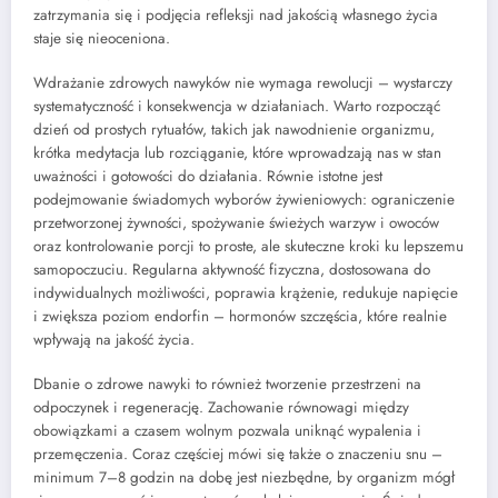
zatrzymania się i podjęcia refleksji nad jakością własnego życia
staje się nieoceniona.
Wdrażanie zdrowych nawyków nie wymaga rewolucji – wystarczy
systematyczność i konsekwencja w działaniach. Warto rozpocząć
dzień od prostych rytuałów, takich jak nawodnienie organizmu,
krótka medytacja lub rozciąganie, które wprowadzają nas w stan
uważności i gotowości do działania. Równie istotne jest
podejmowanie świadomych wyborów żywieniowych: ograniczenie
przetworzonej żywności, spożywanie świeżych warzyw i owoców
oraz kontrolowanie porcji to proste, ale skuteczne kroki ku lepszemu
samopoczuciu. Regularna aktywność fizyczna, dostosowana do
indywidualnych możliwości, poprawia krążenie, redukuje napięcie
i zwiększa poziom endorfin – hormonów szczęścia, które realnie
wpływają na jakość życia.
Dbanie o zdrowe nawyki to również tworzenie przestrzeni na
odpoczynek i regenerację. Zachowanie równowagi między
obowiązkami a czasem wolnym pozwala uniknąć wypalenia i
przemęczenia. Coraz częściej mówi się także o znaczeniu snu –
minimum 7–8 godzin na dobę jest niezbędne, by organizm mógł