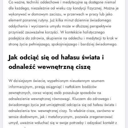
Co ważne, techniki oddechowe i medytacyjne są dostępne niemal
dla każdego, niezależnie od wieku czy kondycji fizycznej. Można je
wykonywać w domowym zaciszu, w przerwach w pracy lub jako
element porannej rutyny. Już kilka minut dziennie świadomego
oddychania i wyciszenia umysłu może w dłuższej perspektywie
przynieść zauważalne korzyści. W kontekście holistycznego
podejścia do zdrowia, skupienie na oddechu i medytacji to krok w
stronę życia pełniejszego, spokojniejszego i bardziej świadomego.
Jak odciąć się od hałasu świata i
odnaleźć wewnętrzną ciszę
W dzisiejszym świecie, wypełnionym nieustannym szumem
informacyjnym, presją osiągnięć i natłokiem bodźców
zewnętrznych, coraz więcej osób poszukuje sposobów na
odnalezienie wewnętrznej równowagi. Kluczem do zdrowego i
świadomego życia jest umiejętność odcięcia się od hałasu świata i
odnalezienia tzw. wewnętrznej ciszy. To właśnie cisza, zarówno w
sensie dosłownym, jak i metaforycznym, pozwala zregenerować
umysł, uważnie wsłuchać się w swoje potrzeby i odzyskać kontakt z