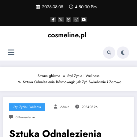
Skip
2026-08-08
4:50:31 PM
to
content
cosmeline.pl
Strona główna
Styl Życia I Wellness
Sztuka Odnalezienia Równowagi: Jak Żyć Świadomie i Zdrowo
Styl Życia I Wellness
Admin
2024-08-26
0 Komentarze
Sztuka Odnalezienia