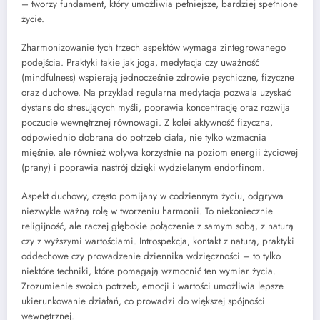
– tworzy fundament, który umożliwia pełniejsze, bardziej spełnione
życie.
Zharmonizowanie tych trzech aspektów wymaga zintegrowanego
podejścia. Praktyki takie jak joga, medytacja czy uważność
(mindfulness) wspierają jednocześnie zdrowie psychiczne, fizyczne
oraz duchowe. Na przykład regularna medytacja pozwala uzyskać
dystans do stresujących myśli, poprawia koncentrację oraz rozwija
poczucie wewnętrznej równowagi. Z kolei aktywność fizyczna,
odpowiednio dobrana do potrzeb ciała, nie tylko wzmacnia
mięśnie, ale również wpływa korzystnie na poziom energii życiowej
(prany) i poprawia nastrój dzięki wydzielanym endorfinom.
Aspekt duchowy, często pomijany w codziennym życiu, odgrywa
niezwykle ważną rolę w tworzeniu harmonii. To niekoniecznie
religijność, ale raczej głębokie połączenie z samym sobą, z naturą
czy z wyższymi wartościami. Introspekcja, kontakt z naturą, praktyki
oddechowe czy prowadzenie dziennika wdzięczności – to tylko
niektóre techniki, które pomagają wzmocnić ten wymiar życia.
Zrozumienie swoich potrzeb, emocji i wartości umożliwia lepsze
ukierunkowanie działań, co prowadzi do większej spójności
wewnętrznej.