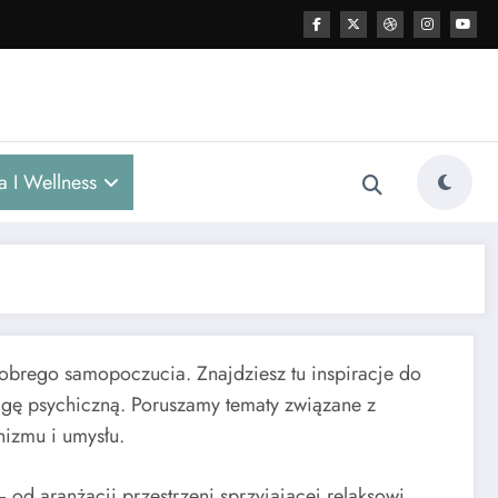
ia I Wellness
dobrego samopoczucia. Znajdziesz tu inspiracje do
gę psychiczną. Poruszamy tematy związane z
nizmu i umysłu.
od aranżacji przestrzeni sprzyjającej relaksowi,