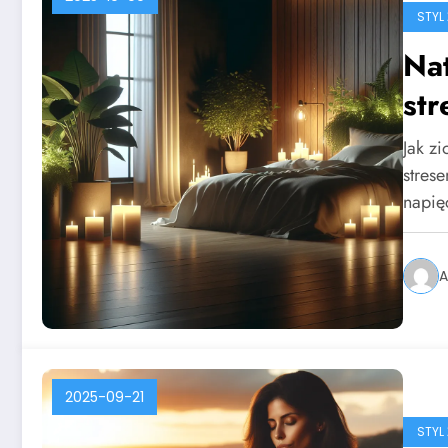
STYL 
Nat
str
Jak z
stres
napię
A
2025-09-21
STYL 