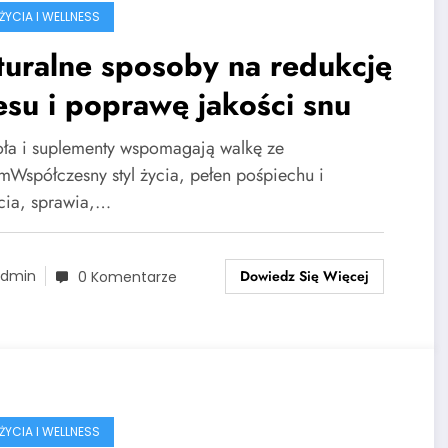
ŻYCIA I WELLNESS
uralne sposoby na redukcję
esu i poprawę jakości snu
ioła i suplementy wspomagają walkę ze
emWspółczesny styl życia, pełen pośpiechu i
cia, sprawia,…
Dowiedz Się Więcej
dmin
0 Komentarze
ŻYCIA I WELLNESS