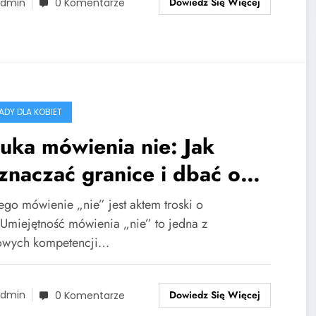
Dowiedz Się Więcej
dmin
0 Komentarze
RADY DLA KOBIET
uka mówienia nie: Jak
naczać granice i dbać o
oje potrzeby
ego mówienie „nie” jest aktem troski o
eUmiejętność mówienia „nie” to jedna z
owych kompetencji…
Dowiedz Się Więcej
dmin
0 Komentarze