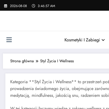
Skip
2026-08-08
3:46:58 AM
to
content
Kosmetyki I Zabiegi
Strona główna
Styl Życia I Wellness
Kategoria **Styl Życia i Wellness** to przestrzeń p
prowadzenia świadomego życia, obejmujące zarówno z
medytacją, mindfulness, jakością snu, radzeniem sobi
W tej kategorii łączymy wiedzę z zakresu wellness z