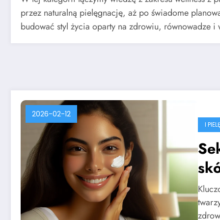
przez naturalną pielęgnację, aż po świadome planowan
budować styl życia oparty na zdrowiu, równowadze i 
2026-02-12
I PI
Sek
skó
Klucz
twarz
zdrow