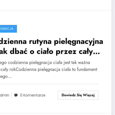
ELĘGNACJA
zienna rutyna pielęgnacyjna
ak dbać o ciało przez cały
k
ego codzienna pielęgnacja ciała jest tak ważna
 cały rokCodzienna pielęgnacja ciała to fundament
wego…
Dowiedz Się Więcej
dmin
0 Komentarze