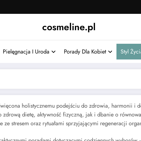
cosmeline.pl
Pielęgnacja I Uroda
Porady Dla Kobiet
Styl Życ
oświęcona holistycznemu podejściu do zdrowia, harmonii i 
drową dietę, aktywność fizyczną, jak i dbanie o równowa
e ze stresem oraz rytuałami sprzyjającymi regeneracji orga
 praktycznymi poradami dotyczącymi codziennych wyborów – 