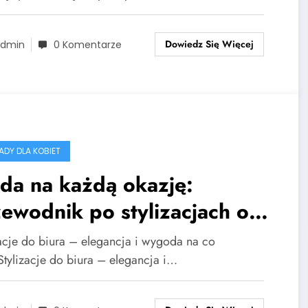
Dowiedz Się Więcej
dmin
0 Komentarze
RADY DLA KOBIET
da na każdą okazję:
ewodnik po stylizacjach od
acy po weekend
zacje do biura – elegancja i wygoda na co
Stylizacje do biura – elegancja i…