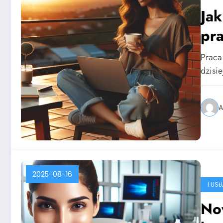
Jak
pra
Praca
dzisi
A
2025-08-16
I US
No