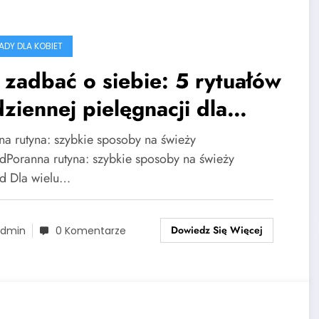
RADY DLA KOBIET
 zadbać o siebie: 5 rytuałów
ziennej pielęgnacji dla
pracowanych kobiet
na rutyna: szybkie sposoby na świeży
dPoranna rutyna: szybkie sposoby na świeży
d Dla wielu…
Dowiedz Się Więcej
dmin
0 Komentarze