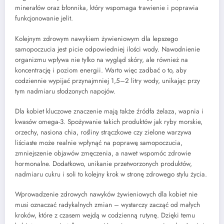
minerałów oraz błonnika, który wspomaga trawienie i poprawia
funkcjonowanie jelit.
Kolejnym zdrowym nawykiem żywieniowym dla lepszego
samopoczucia jest picie odpowiedniej ilości wody. Nawodnienie
organizmu wpływa nie tylko na wygląd skóry, ale również na
koncentrację i poziom energii. Warto więc zadbać o to, aby
codziennie wypijać przynajmniej 1,5–2 litry wody, unikając przy
tym nadmiaru słodzonych napojów.
Dla kobiet kluczowe znaczenie mają także źródła żelaza, wapnia i
kwasów omega-3. Spożywanie takich produktów jak ryby morskie,
orzechy, nasiona chia, rośliny strączkowe czy zielone warzywa
liściaste może realnie wpłynąć na poprawę samopoczucia,
zmniejszenie objawów zmęczenia, a nawet wspomóc zdrowie
hormonalne. Dodatkowo, unikanie przetworzonych produktów,
nadmiaru cukru i soli to kolejny krok w stronę zdrowego stylu życia.
Wprowadzenie zdrowych nawyków żywieniowych dla kobiet nie
musi oznaczać radykalnych zmian – wystarczy zacząć od małych
kroków, które z czasem wejdą w codzienną rutynę. Dzięki temu