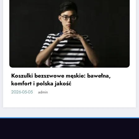
a,
Usta a odmładzanie: jak diagnostyka 
zwiększa skuteczność zabiegów
2026-05-01
admin