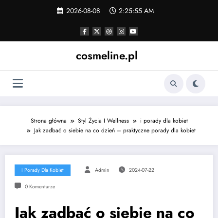
Skip
2026-08-08
2:25:56 AM
to
content
cosmeline.pl
Strona główna
Styl Życia I Wellness
i porady dla kobiet
Jak zadbać o siebie na co dzień – praktyczne porady dla kobiet
I Porady Dla Kobiet
Admin
2024-07-22
0 Komentarze
Jak zadbać o siebie na co