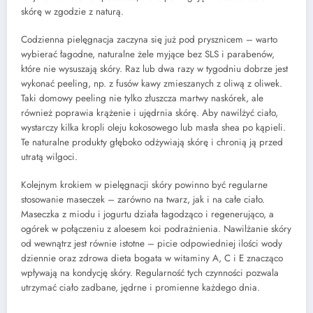
skórę w zgodzie z naturą.
Codzienna pielęgnacja zaczyna się już pod prysznicem – warto
wybierać łagodne, naturalne żele myjące bez SLS i parabenów,
które nie wysuszają skóry. Raz lub dwa razy w tygodniu dobrze jest
wykonać peeling, np. z fusów kawy zmieszanych z oliwą z oliwek.
Taki domowy peeling nie tylko złuszcza martwy naskórek, ale
również poprawia krążenie i ujędrnia skórę. Aby nawilżyć ciało,
wystarczy kilka kropli oleju kokosowego lub masła shea po kąpieli.
Te naturalne produkty głęboko odżywiają skórę i chronią ją przed
utratą wilgoci.
Kolejnym krokiem w pielęgnacji skóry powinno być regularne
stosowanie maseczek – zarówno na twarz, jak i na całe ciało.
Maseczka z miodu i jogurtu działa łagodząco i regenerująco, a
ogórek w połączeniu z aloesem koi podrażnienia. Nawilżanie skóry
od wewnątrz jest równie istotne – picie odpowiedniej ilości wody
dziennie oraz zdrowa dieta bogata w witaminy A, C i E znacząco
wpływają na kondycję skóry. Regularność tych czynności pozwala
utrzymać ciało zadbane, jędrne i promienne każdego dnia.