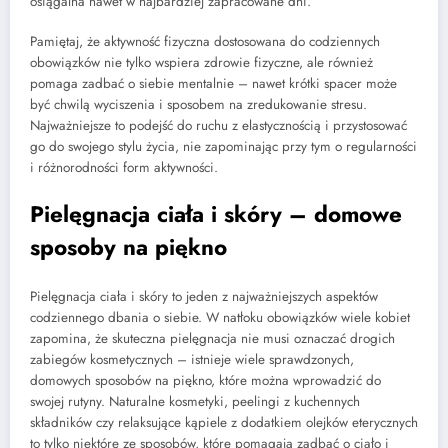
osiągalna nawet w najbardziej zapracowane dni.
Pamiętaj, że aktywność fizyczna dostosowana do codziennych
obowiązków nie tylko wspiera zdrowie fizyczne, ale również
pomaga zadbać o siebie mentalnie – nawet krótki spacer może
być chwilą wyciszenia i sposobem na zredukowanie stresu.
Najważniejsze to podejść do ruchu z elastycznością i przystosować
go do swojego stylu życia, nie zapominając przy tym o regularności
i różnorodności form aktywności.
Pielęgnacja ciała i skóry – domowe
sposoby na piękno
Pielęgnacja ciała i skóry to jeden z najważniejszych aspektów
codziennego dbania o siebie. W natłoku obowiązków wiele kobiet
zapomina, że skuteczna pielęgnacja nie musi oznaczać drogich
zabiegów kosmetycznych – istnieje wiele sprawdzonych,
domowych sposobów na piękno, które można wprowadzić do
swojej rutyny. Naturalne kosmetyki, peelingi z kuchennych
składników czy relaksujące kąpiele z dodatkiem olejków eterycznych
to tylko niektóre ze sposobów, które pomagają zadbać o ciało i