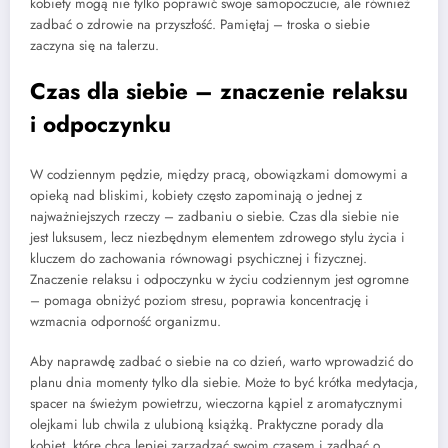
kobiety mogą nie tylko poprawić swoje samopoczucie, ale również
zadbać o zdrowie na przyszłość. Pamiętaj – troska o siebie
zaczyna się na talerzu.
Czas dla siebie – znaczenie relaksu
i odpoczynku
W codziennym pędzie, między pracą, obowiązkami domowymi a
opieką nad bliskimi, kobiety często zapominają o jednej z
najważniejszych rzeczy – zadbaniu o siebie. Czas dla siebie nie
jest luksusem, lecz niezbędnym elementem zdrowego stylu życia i
kluczem do zachowania równowagi psychicznej i fizycznej.
Znaczenie relaksu i odpoczynku w życiu codziennym jest ogromne
– pomaga obniżyć poziom stresu, poprawia koncentrację i
wzmacnia odporność organizmu.
Aby naprawdę zadbać o siebie na co dzień, warto wprowadzić do
planu dnia momenty tylko dla siebie. Może to być krótka medytacja,
spacer na świeżym powietrzu, wieczorna kąpiel z aromatycznymi
olejkami lub chwila z ulubioną książką. Praktyczne porady dla
kobiet, które chcą lepiej zarządzać swoim czasem i zadbać o