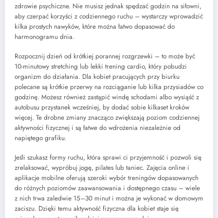
zdrowie psychiczne. Nie musisz jednak spędzać godzin na siłowni,
aby czerpać korzyści z codziennego ruchu – wystarczy wprowadzić
kilka prostych nawyków, które można łatwo dopasować do
harmonogramu dnia.
Rozpocznij dzień od krótkiej porannej rozgrzewki – to może być
10-minutowy stretching lub lekki trening cardio, który pobudzi
organizm do działania. Dla kobiet pracujących przy biurku
polecane są krótkie przerwy na rozciąganie lub kilka przysiadów co
godzinę. Możesz również zastąpić windę schodami albo wysiąść z
autobusu przystanek wcześniej, by dodać sobie kilkaset kroków
więcej. Te drobne zmiany znacząco zwiększają poziom codziennej
aktywności fizycznej i są łatwe do wdrożenia niezależnie od
napiętego grafiku.
Jeśli szukasz formy ruchu, która sprawi ci przyjemność i pozwoli się
zrelaksować, wypróbuj jogę, pilates lub taniec. Zajęcia online i
aplikacje mobilne oferują szeroki wybór treningów dopasowanych
do różnych poziomów zaawansowania i dostępnego czasu – wiele
z nich trwa zaledwie 15–30 minut i można je wykonać w domowym
zaciszu. Dzięki temu aktywność fizyczna dla kobiet staje się