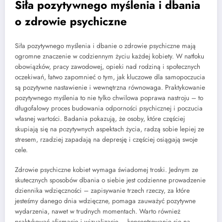
Siła pozytywnego myślenia i dbania
o zdrowie psychiczne
Siła pozytywnego myślenia i dbanie o zdrowie psychiczne mają
ogromne znaczenie w codziennym życiu każdej kobiety. W natłoku
obowiązków, pracy zawodowej, opieki nad rodziną i społecznych
oczekiwań, łatwo zapomnieć o tym, jak kluczowe dla samopoczucia
są pozytywne nastawienie i wewnętrzna równowaga. Praktykowanie
pozytywnego myślenia to nie tylko chwilowa poprawa nastroju – to
długofalowy proces budowania odporności psychicznej i poczucia
własnej wartości. Badania pokazują, że osoby, które częściej
skupiają się na pozytywnych aspektach życia, radzą sobie lepiej ze
stresem, rzadziej zapadają na depresję i częściej osiągają swoje
cele.
Zdrowie psychiczne kobiet wymaga świadomej troski. Jednym ze
skutecznych sposobów dbania o siebie jest codzienne prowadzenie
dziennika wdzięczności – zapisywanie trzech rzeczy, za które
jesteśmy danego dnia wdzięczne, pomaga zauważyć pozytywne
wydarzenia, nawet w trudnych momentach. Warto również
praktykować afirmacje i wizualizację – koncentrowanie się na