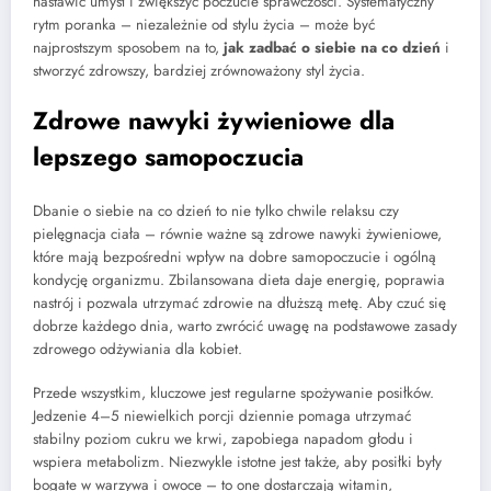
nastawić umysł i zwiększyć poczucie sprawczości. Systematyczny
rytm poranka – niezależnie od stylu życia – może być
najprostszym sposobem na to,
jak zadbać o siebie na co dzień
i
stworzyć zdrowszy, bardziej zrównoważony styl życia.
Zdrowe nawyki żywieniowe dla
lepszego samopoczucia
Dbanie o siebie na co dzień to nie tylko chwile relaksu czy
pielęgnacja ciała – równie ważne są zdrowe nawyki żywieniowe,
które mają bezpośredni wpływ na dobre samopoczucie i ogólną
kondycję organizmu. Zbilansowana dieta daje energię, poprawia
nastrój i pozwala utrzymać zdrowie na dłuższą metę. Aby czuć się
dobrze każdego dnia, warto zwrócić uwagę na podstawowe zasady
zdrowego odżywiania dla kobiet.
Przede wszystkim, kluczowe jest regularne spożywanie posiłków.
Jedzenie 4–5 niewielkich porcji dziennie pomaga utrzymać
stabilny poziom cukru we krwi, zapobiega napadom głodu i
wspiera metabolizm. Niezwykle istotne jest także, aby posiłki były
bogate w warzywa i owoce – to one dostarczają witamin,