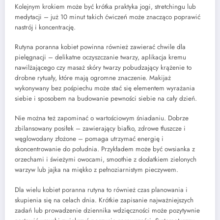
Kolejnym krokiem może być krótka praktyka jogi, stretchingu lub
medytacji – już 10 minut takich ćwiczeń może znacząco poprawić
nastrój i koncentrację.
Rutyna poranna kobiet powinna również zawierać chwile dla
pielęgnacji – delikatne oczyszczanie twarzy, aplikacja kremu
nawilżającego czy masaż skóry twarzy pobudzający krążenie to
drobne rytuały, które mają ogromne znaczenie. Makijaż
wykonywany bez pośpiechu może stać się elementem wyrażania
siebie i sposobem na budowanie pewności siebie na cały dzień.
Nie można też zapominać o wartościowym śniadaniu. Dobrze
zbilansowany posiłek – zawierający białko, zdrowe tłuszcze i
węglowodany złożone – pomaga utrzymać energię i
skoncentrowanie do południa. Przykładem może być owsianka z
orzechami i świeżymi owocami, smoothie z dodatkiem zielonych
warzyw lub jajka na miękko z pełnoziarnistym pieczywem.
Dla wielu kobiet poranna rutyna to również czas planowania i
skupienia się na celach dnia. Krótkie zapisanie najważniejszych
zadań lub prowadzenie dziennika wdzięczności może pozytywnie