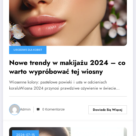
URODOWE DLA KOBIET
Nowe trendy w makijażu 2024 – co
warto wypróbować tej wiosny
Wiosenne kolory: pastelowe powieki i usta w odcieniach
koraluWiosna 2024 przynosi prawdziwe ożywienie w świecie…
Admin
0 Komentarze
Dowiedz Się Więcej
2024-07-15