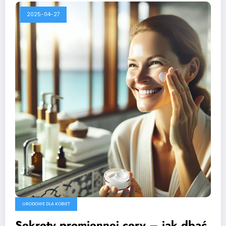
2025-04-27
URODOWE DLA KOBIET
Sekrety promiennej cery – jak dbać