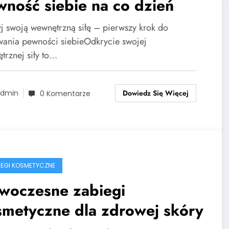
ność siebie na co dzień
j swoją wewnętrzną siłę – pierwszy krok do
ania pewności siebieOdkrycie swojej
trznej siły to…
Dowiedz Się Więcej
dmin
0 Komentarze
BIEGI KOSMETYCZNE
woczesne zabiegi
smetyczne dla zdrowej skóry