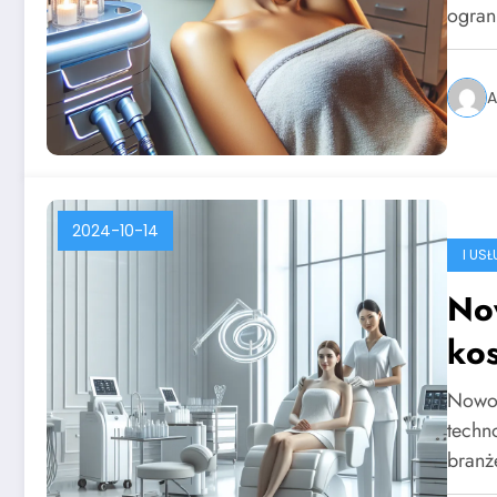
ogran
A
2024-10-14
I US
No
kos
Nowoc
techn
branż