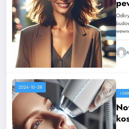
pew
Odkry
budow
wewnę
A
2024-10-28
I ZA
No
ko