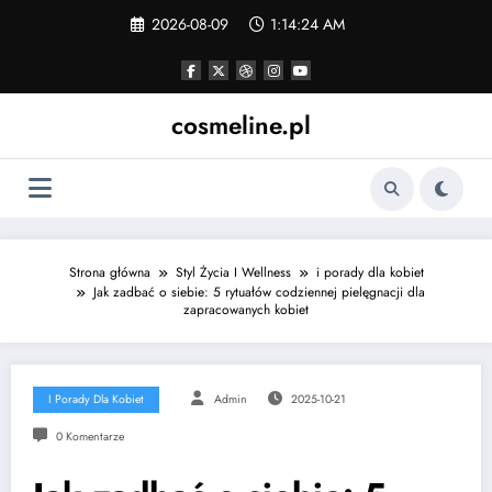
Skip
2026-08-09
1:14:25 AM
to
content
cosmeline.pl
Strona główna
Styl Życia I Wellness
i porady dla kobiet
Jak zadbać o siebie: 5 rytuałów codziennej pielęgnacji dla
zapracowanych kobiet
I Porady Dla Kobiet
Admin
2025-10-21
0 Komentarze