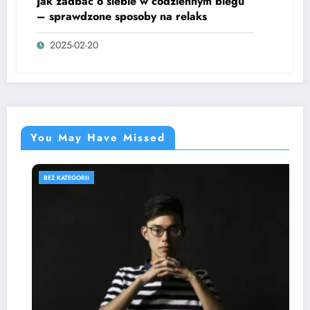
Jak zadbać o siebie w codziennym biegu
– sprawdzone sposoby na relaks
2025-02-20
You May Have Missed
BEZ KATEGORII
B