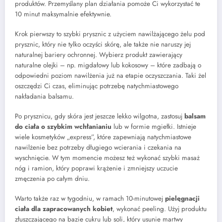
produktów. Przemyślany plan działania pomoże Ci wykorzystać te
10 minut maksymalnie efektywnie.
Krok pierwszy to szybki prysznic z użyciem nawilżającego żelu pod
prysznic, który nie tylko oczyści skórę, ale także nie naruszy jej
naturalnej bariery ochronnej. Wybierz produkt zawierający
naturalne olejki – np. migdałowy lub kokosowy – które zadbają o
odpowiedni poziom nawilżenia już na etapie oczyszczania. Taki żel
oszczędzi Ci czas, eliminując potrzebę natychmiastowego
nakładania balsamu.
Po prysznicu, gdy skóra jest jeszcze lekko wilgotna, zastosuj
balsam
do ciała o szybkim wchłanianiu
lub w formie mgiełki. Istnieje
wiele kosmetyków „express”, które zapewniają natychmiastowe
nawilżenie bez potrzeby długiego wcierania i czekania na
wyschnięcie. W tym momencie możesz też wykonać szybki masaż
nóg i ramion, który poprawi krążenie i zmniejszy uczucie
zmęczenia po całym dniu.
Warto także raz w tygodniu, w ramach 10-minutowej
pielęgnacji
ciała dla zapracowanych kobiet
, wykonać peeling. Użyj produktu
złuszczającego na bazie cukru lub soli, który usunie martwy