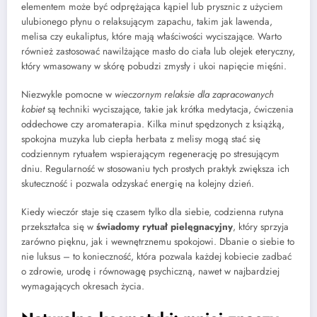
elementem może być odprężająca kąpiel lub prysznic z użyciem
ulubionego płynu o relaksującym zapachu, takim jak lawenda,
melisa czy eukaliptus, które mają właściwości wyciszające. Warto
również zastosować nawilżające masło do ciała lub olejek eteryczny,
który wmasowany w skórę pobudzi zmysły i ukoi napięcie mięśni.
Niezwykle pomocne w
wieczornym relaksie dla zapracowanych
kobiet
są techniki wyciszające, takie jak krótka medytacja, ćwiczenia
oddechowe czy aromaterapia. Kilka minut spędzonych z książką,
spokojna muzyka lub ciepła herbata z melisy mogą stać się
codziennym rytuałem wspierającym regenerację po stresującym
dniu. Regularność w stosowaniu tych prostych praktyk zwiększa ich
skuteczność i pozwala odzyskać energię na kolejny dzień.
Kiedy wieczór staje się czasem tylko dla siebie, codzienna rutyna
przekształca się w
świadomy rytuał pielęgnacyjny
, który sprzyja
zarówno pięknu, jak i wewnętrznemu spokojowi. Dbanie o siebie to
nie luksus – to konieczność, która pozwala każdej kobiecie zadbać
o zdrowie, urodę i równowagę psychiczną, nawet w najbardziej
wymagających okresach życia.