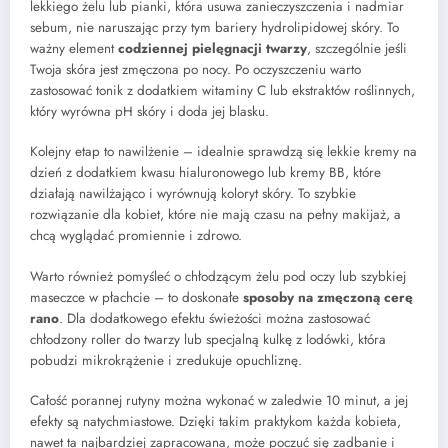
lekkiego żelu lub pianki, która usuwa zanieczyszczenia i nadmiar
sebum, nie naruszając przy tym bariery hydrolipidowej skóry. To
ważny element
codziennej pielęgnacji twarzy
, szczególnie jeśli
Twoja skóra jest zmęczona po nocy. Po oczyszczeniu warto
zastosować tonik z dodatkiem witaminy C lub ekstraktów roślinnych,
który wyrówna pH skóry i doda jej blasku.
Kolejny etap to nawilżenie – idealnie sprawdzą się lekkie kremy na
dzień z dodatkiem kwasu hialuronowego lub kremy BB, które
działają nawilżająco i wyrównują koloryt skóry. To szybkie
rozwiązanie dla kobiet, które nie mają czasu na pełny makijaż, a
chcą wyglądać promiennie i zdrowo.
Warto również pomyśleć o chłodzącym żelu pod oczy lub szybkiej
maseczce w płachcie – to doskonałe
sposoby na zmęczoną cerę
rano
. Dla dodatkowego efektu świeżości można zastosować
chłodzony roller do twarzy lub specjalną kulkę z lodówki, która
pobudzi mikrokrążenie i zredukuje opuchliznę.
Całość porannej rutyny można wykonać w zaledwie 10 minut, a jej
efekty są natychmiastowe. Dzięki takim praktykom każda kobieta,
nawet ta najbardziej zapracowana, może poczuć się zadbanie i