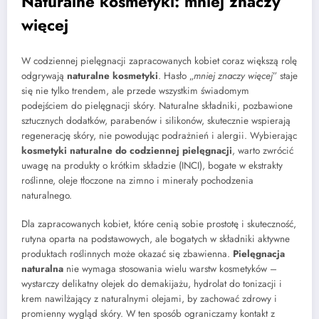
Naturalne kosmetyki: mniej znaczy
więcej
W codziennej pielęgnacji zapracowanych kobiet coraz większą rolę
odgrywają
naturalne kosmetyki
. Hasło „
mniej znaczy więcej
” staje
się nie tylko trendem, ale przede wszystkim świadomym
podejściem do pielęgnacji skóry. Naturalne składniki, pozbawione
sztucznych dodatków, parabenów i silikonów, skutecznie wspierają
regenerację skóry, nie powodując podrażnień i alergii. Wybierając
kosmetyki naturalne do codziennej pielęgnacji
, warto zwrócić
uwagę na produkty o krótkim składzie (INCI), bogate w ekstrakty
roślinne, oleje tłoczone na zimno i minerały pochodzenia
naturalnego.
Dla zapracowanych kobiet, które cenią sobie prostotę i skuteczność,
rutyna oparta na podstawowych, ale bogatych w składniki aktywne
produktach roślinnych może okazać się zbawienna.
Pielęgnacja
naturalna
nie wymaga stosowania wielu warstw kosmetyków –
wystarczy delikatny olejek do demakijażu, hydrolat do tonizacji i
krem nawilżający z naturalnymi olejami, by zachować zdrowy i
promienny wygląd skóry. W ten sposób ograniczamy kontakt z