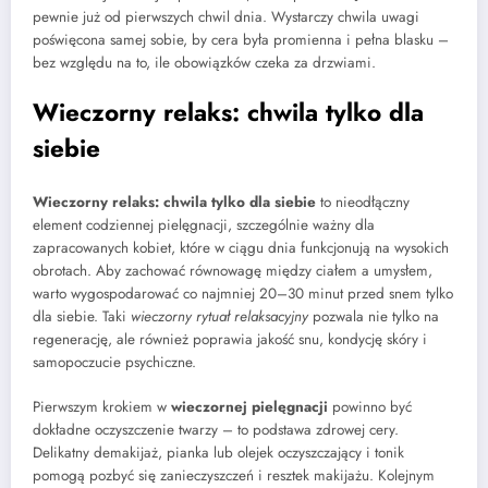
pewnie już od pierwszych chwil dnia. Wystarczy chwila uwagi
poświęcona samej sobie, by cera była promienna i pełna blasku –
bez względu na to, ile obowiązków czeka za drzwiami.
Wieczorny relaks: chwila tylko dla
siebie
Wieczorny relaks: chwila tylko dla siebie
to nieodłączny
element codziennej pielęgnacji, szczególnie ważny dla
zapracowanych kobiet, które w ciągu dnia funkcjonują na wysokich
obrotach. Aby zachować równowagę między ciałem a umysłem,
warto wygospodarować co najmniej 20–30 minut przed snem tylko
dla siebie. Taki
wieczorny rytuał relaksacyjny
pozwala nie tylko na
regenerację, ale również poprawia jakość snu, kondycję skóry i
samopoczucie psychiczne.
Pierwszym krokiem w
wieczornej pielęgnacji
powinno być
dokładne oczyszczenie twarzy – to podstawa zdrowej cery.
Delikatny demakijaż, pianka lub olejek oczyszczający i tonik
pomogą pozbyć się zanieczyszczeń i resztek makijażu. Kolejnym