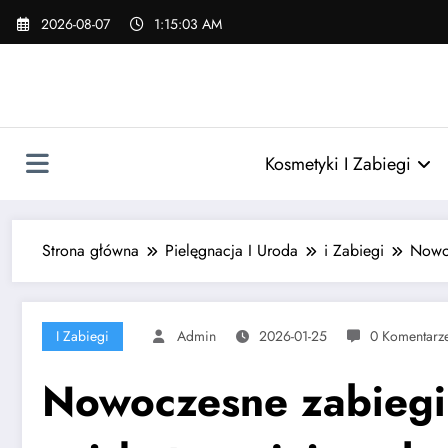
Skip
2026-08-07
1:15:05 AM
to
content
Kosmetyki I Zabiegi
Strona główna
Pielęgnacja I Uroda
i Zabiegi
Nowoc
I Zabiegi
Admin
2026-01-25
0 Komentarz
Nowoczesne zabiegi