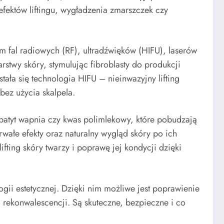
fektów liftingu, wygładzenia zmarszczek czy
 fal radiowych (RF), ultradźwięków (HIFU), laserów
stwy skóry, stymulując fibroblasty do produkcji
tała się technologia HIFU – nieinwazyjny lifting
 bez użycia skalpela.
patyt wapnia czy kwas polimlekowy, które pobudzają
wałe efekty oraz naturalny wygląd skóry po ich
ting skóry twarzy i poprawę jej kondycji dzięki
ii estetycznej. Dzięki nim możliwe jest poprawienie
 rekonwalescencji. Są skuteczne, bezpieczne i co