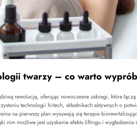
logii twarzy – co warto wypró
wdziwą rewolucję, oferując nowoczesne zabiegi, które łącz
rzystaniu technologii hi-tech, składnikach aktywnych o pot
a na pierwszy plan wysuwają się terapie biorewitalizujące
ęki nim możliwe jest uzyskanie efektu liftingu i wygładzen