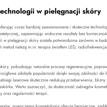
chnologii w pielęgnacji skóry
ferując coraz bardziej zaawansowane i skuteczne technolo
estetycznej, zapewniając widoczne rezultaty bez konieczn
i w pielęgnacji skóry została potwierdzona zarówno w badan
 metod należą m.in. terapia światłem LED, radiofrekwencja
e skóry, pobudzając naturalne procesy regeneracyjne, popra
kroigłowa zdobyła popularność dzięki swojej zdolności do l
zabiegi laserowe skutecznie redukują przebarwienia, blizny 
skórka. Warto zaznaczyć, że skuteczność zabiegów kosmeto
 oraz regularności terapii.
iegów, nowoczesna kosmetologia oferuje bezpieczne, szybk