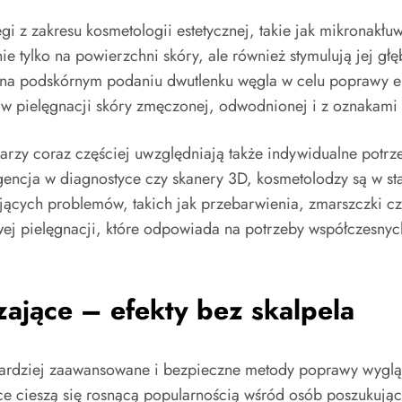
gi z zakresu kosmetologii estetycznej, takie jak mikronakł
nie tylko na powierzchni skóry, ale również stymulują jej 
 na podskórnym podaniu dwutlenku węgla w celu poprawy ela
 w pielęgnacji skóry zmęczonej, odwodnionej i z oznakami 
rzy coraz częściej uwzględniają także indywidualne potrzeb
gencja w diagnostyce czy skanery 3D, kosmetolodzy są w s
ujących problemów, takich jak przebarwienia, zmarszczki 
sowej pielęgnacji, które odpowiada na potrzeby współczesny
ające – efekty bez skalpela
bardziej zaawansowane i bezpieczne metody poprawy wygląd
ce cieszą się rosnącą popularnością wśród osób poszukują