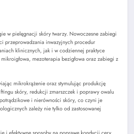
gie w pielęgnacji skóry twarzy. Nowoczesne zabiegi
ości przeprowadzania inwazyjnych procedur
iach klinicznych, jak i w codziennej praktyce
 mikroigłowa, mezoterapia bezigłowa oraz zabiegi z
wiając mikrokrążenie oraz stymulując produkcję
iftingu skóry, redukcji zmarszczek i poprawy owalu
potrądzikowe i nierówności skóry, co czyni je
logicznych zależy nie tylko od zastosowanej
ie i efektywne sposoby na poprawę kondycji cery.