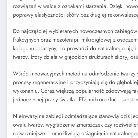
rozwiązań w walce z oznakami starzenia. Dzięki nowo
poprawy elastyczności skóry bez długiej rekonwalesc
Do najczęściej wybieranych nowoczesnych zabiegów ko
frakcyjnych oraz mezoterapii mikroigłowej z osoczem 
kolagenu i elastyny, co prowadzi do naturalnego ujędr
twarzy, który działa w głębokich strukturach skóry, os
Wśród innowacyjnych metod na odmłodzenie twarzy wa
procesy regeneracyjne i przyczyniają się do głębokie
wykonaniu. Coraz większą popularność zdobywają także
jednoczesnej pracy światła LED, mikronakłuć i substan
Nieinwazyjne zabiegi odmładzające stanowią dziś jed
owalu twarzy, wygładzenie zmarszczek czy rozświetlen
najważniejsze – umożliwiają osiągnięcie naturalnego