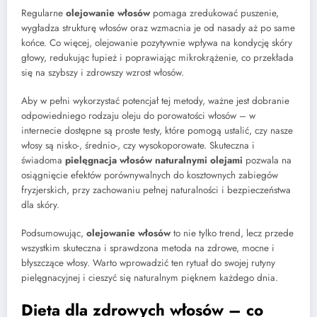
Regularne
olejowanie włosów
pomaga zredukować puszenie,
wygładza strukturę włosów oraz wzmacnia je od nasady aż po same
końce. Co więcej, olejowanie pozytywnie wpływa na kondycję skóry
głowy, redukując łupież i poprawiając mikrokrążenie, co przekłada
się na szybszy i zdrowszy wzrost włosów.
Aby w pełni wykorzystać potencjał tej metody, ważne jest dobranie
odpowiedniego rodzaju oleju do porowatości włosów – w
internecie dostępne są proste testy, które pomogą ustalić, czy nasze
włosy są nisko-, średnio-, czy wysokoporowate. Skuteczna i
świadoma
pielęgnacja włosów naturalnymi olejami
pozwala na
osiągnięcie efektów porównywalnych do kosztownych zabiegów
fryzjerskich, przy zachowaniu pełnej naturalności i bezpieczeństwa
dla skóry.
Podsumowując,
olejowanie włosów
to nie tylko trend, lecz przede
wszystkim skuteczna i sprawdzona metoda na zdrowe, mocne i
błyszczące włosy. Warto wprowadzić ten rytuał do swojej rutyny
pielęgnacyjnej i cieszyć się naturalnym pięknem każdego dnia.
Dieta dla zdrowych włosów – co