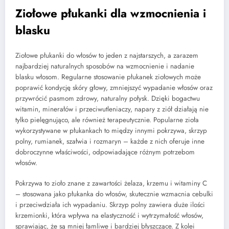
Ziołowe płukanki dla wzmocnienia i
blasku
Ziołowe płukanki do włosów to jeden z najstarszych, a zarazem
najbardziej naturalnych sposobów na wzmocnienie i nadanie
blasku włosom. Regularne stosowanie płukanek ziołowych może
poprawić kondycję skóry głowy, zmniejszyć wypadanie włosów oraz
przywrócić pasmom zdrowy, naturalny połysk. Dzięki bogactwu
witamin, minerałów i przeciwutleniaczy, napary z ziół działają nie
tylko pielęgnująco, ale również terapeutycznie. Popularne zioła
wykorzystywane w płukankach to między innymi pokrzywa, skrzyp
polny, rumianek, szałwia i rozmaryn – każde z nich oferuje inne
dobroczynne właściwości, odpowiadające różnym potrzebom
włosów.
Pokrzywa to zioło znane z zawartości żelaza, krzemu i witaminy C
– stosowana jako płukanka do włosów, skutecznie wzmacnia cebulki
i przeciwdziała ich wypadaniu. Skrzyp polny zawiera duże ilości
krzemionki, która wpływa na elastyczność i wytrzymałość włosów,
sprawiając, że są mniej łamliwe i bardziej błyszczące. Z kolei