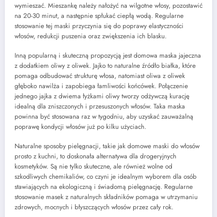
wymieszać. Mieszankę należy nałożyć na wilgotne włosy, pozostawić
na 20-30 minut, a następnie spłukać ciepłą wodą. Regularne
stosowanie tej maski przyczynia się do poprawy elastyczności
włosów, redukcji puszenia oraz zwiększenia ich blasku.
Inną popularną i skuteczną propozycją jest domowa maska jajeczna
z dodatkiem oliwy z oliwek. Jajko to naturalne źródło białka, które
pomaga odbudować strukturę włosa, natomiast oliwa z oliwek
głęboko nawilża i zapobiega łamliwości końcówek. Połączenie
jednego jajka z dwiema łyżkami oliwy tworzy odżywczą kurację
idealną dla zniszczonych i przesuszonych włosów. Taka maska
powinna być stosowana raz w tygodniu, aby uzyskać zauważalną
poprawę kondycji włosów już po kilku użyciach.
Naturalne sposoby pielęgnacji, takie jak domowe maski do włosów
prosto z kuchni, to doskonała alternatywa dla drogeryjnych
kosmetyków. Są nie tylko skuteczne, ale również wolne od
szkodliwych chemikaliów, co czyni je idealnym wyborem dla osób
stawiających na ekologiczną i świadomą pielęgnację. Regularne
stosowanie masek z naturalnych składników pomaga w utrzymaniu
zdrowych, mocnych i błyszczących włosów przez cały rok.