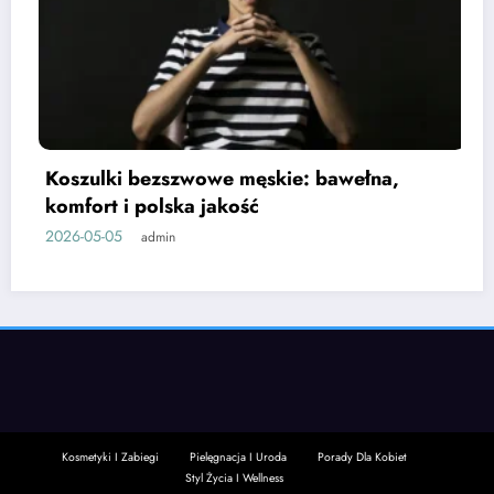
wowe męskie: bawełna,
Usta a odmładzan
 jakość
zwiększa skutec
2026-05-01
admin
Kosmetyki I Zabiegi
Pielęgnacja I Uroda
Porady Dla Kobiet
Styl Życia I Wellness