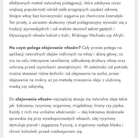
efektywnych metod naturalnej pielęgnacji, która zdobywa coraz
większą popularność wśród osób pragnących uzyskać
zdrowe,
lśniące włosy
bez konieczności sięgania po chemiczne kosmetyki.
Ten prosty, a zarazem skuteczny rytuał pielęgnacyjny wywodzi się z
tradycji ajurwedyjskich i od wieków stanowił sekret gęstych i
błyszczących włosów kobiet z Indii, Bliskiego Wschodu czy Afryki.
Na czym polega olejowanie włosów?
Cały proces polega na
aplikacji naturalnych olejów roślinnych na włosy i skórę głowy, co
ma na celu intensywne nawilżenie, odbudowę struktury włosa oraz
ochronę przed czynnikami zewnętrznymi. W zależności od potrzeb,
można stosować różne techniki: od olejowania na sucho, przez
olejowanie na mokro, aż po metodę mieszania oleju z ulubioną
maską czy odżywką.
Do
olejowania włosów
najczęściej stosuje się naturalne oleje takie
jak: kokosowy, rycynowy, arganowy, migdałowy, lniany czy jojoba.
Każdy z nich ma unikalne właściwości – olej kokosowy doskonale
sprawdza się przy wysokoporowatych włosach, olej rycynowy
stymuluje porost i zagęszcza fryzurę, a arganowy nadaje blasku i
chroni końcówki przed rozdwajaniem się.