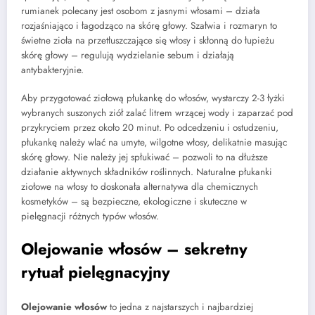
rumianek polecany jest osobom z jasnymi włosami – działa
rozjaśniająco i łagodząco na skórę głowy. Szałwia i rozmaryn to
świetne zioła na przetłuszczające się włosy i skłonną do łupieżu
skórę głowy – regulują wydzielanie sebum i działają
antybakteryjnie.
Aby przygotować ziołową płukankę do włosów, wystarczy 2-3 łyżki
wybranych suszonych ziół zalać litrem wrzącej wody i zaparzać pod
przykryciem przez około 20 minut. Po odcedzeniu i ostudzeniu,
płukankę należy wlać na umyte, wilgotne włosy, delikatnie masując
skórę głowy. Nie należy jej spłukiwać – pozwoli to na dłuższe
działanie aktywnych składników roślinnych. Naturalne płukanki
ziołowe na włosy to doskonała alternatywa dla chemicznych
kosmetyków – są bezpieczne, ekologiczne i skuteczne w
pielęgnacji różnych typów włosów.
Olejowanie włosów – sekretny
rytuał pielęgnacyjny
Olejowanie włosów
to jedna z najstarszych i najbardziej