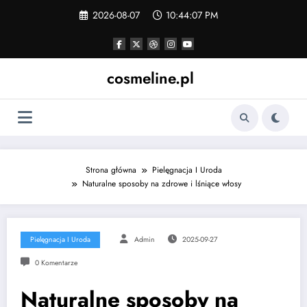
Skip
2026-08-07
10:44:08 PM
to
content
cosmeline.pl
Strona główna
Pielęgnacja I Uroda
Naturalne sposoby na zdrowe i lśniące włosy
Pielęgnacja I Uroda
Admin
2025-09-27
0 Komentarze
Naturalne sposoby na