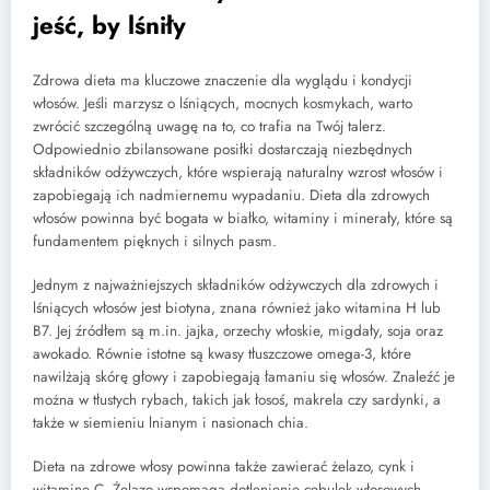
jeść, by lśniły
Zdrowa dieta ma kluczowe znaczenie dla wyglądu i kondycji
włosów. Jeśli marzysz o lśniących, mocnych kosmykach, warto
zwrócić szczególną uwagę na to, co trafia na Twój talerz.
Odpowiednio zbilansowane posiłki dostarczają niezbędnych
składników odżywczych, które wspierają naturalny wzrost włosów i
zapobiegają ich nadmiernemu wypadaniu. Dieta dla zdrowych
włosów powinna być bogata w białko, witaminy i minerały, które są
fundamentem pięknych i silnych pasm.
Jednym z najważniejszych składników odżywczych dla zdrowych i
lśniących włosów jest biotyna, znana również jako witamina H lub
B7. Jej źródłem są m.in. jajka, orzechy włoskie, migdały, soja oraz
awokado. Równie istotne są kwasy tłuszczowe omega-3, które
nawilżają skórę głowy i zapobiegają łamaniu się włosów. Znaleźć je
można w tłustych rybach, takich jak łosoś, makrela czy sardynki, a
także w siemieniu lnianym i nasionach chia.
Dieta na zdrowe włosy powinna także zawierać żelazo, cynk i
witaminę C. Żelazo wspomaga dotlenienie cebulek włosowych,