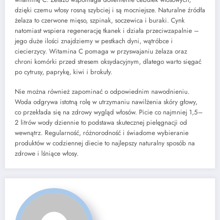
dzięki czemu włosy rosną szybciej i są mocniejsze. Naturalne źródła
żelaza to czerwone mięso, szpinak, soczewica i buraki. Cynk
natomiast wspiera regenerację tkanek i działa przeciwzapalnie –
jego duże ilości znajdziemy w pestkach dyni, wątróbce i
ciecierzycy. Witamina C pomaga w przyswajaniu żelaza oraz
chroni komórki przed stresem oksydacyjnym, dlatego warto sięgać
po cytrusy, paprykę, kiwi i brokuły.
Nie można również zapominać o odpowiednim nawodnieniu.
Woda odgrywa istotną rolę w utrzymaniu nawilżenia skóry głowy,
co przekłada się na zdrowy wygląd włosów. Picie co najmniej 1,5–
2 litrów wody dziennie to podstawa skutecznej pielęgnacji od
wewnątrz. Regularność, różnorodność i świadome wybieranie
produktów w codziennej diecie to najlepszy naturalny sposób na
zdrowe i lśniące włosy.