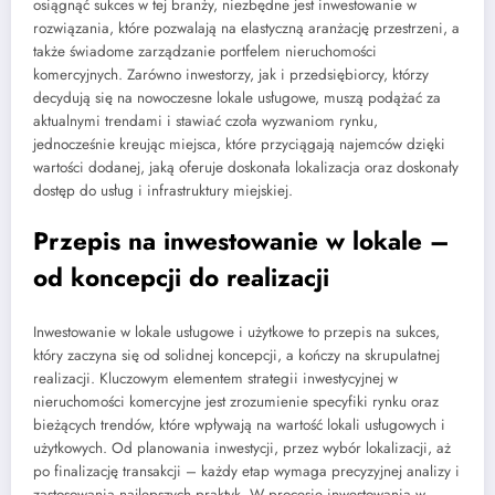
osiągnąć sukces w tej branży, niezbędne jest inwestowanie w
rozwiązania, które pozwalają na elastyczną aranżację przestrzeni, a
także świadome zarządzanie portfelem nieruchomości
komercyjnych. Zarówno inwestorzy, jak i przedsiębiorcy, którzy
decydują się na nowoczesne lokale usługowe, muszą podążać za
aktualnymi trendami i stawiać czoła wyzwaniom rynku,
jednocześnie kreując miejsca, które przyciągają najemców dzięki
wartości dodanej, jaką oferuje doskonała lokalizacja oraz doskonały
dostęp do usług i infrastruktury miejskiej.
Przepis na inwestowanie w lokale –
od koncepcji do realizacji
Inwestowanie w lokale usługowe i użytkowe to przepis na sukces,
który zaczyna się od solidnej koncepcji, a kończy na skrupulatnej
realizacji. Kluczowym elementem strategii inwestycyjnej w
nieruchomości komercyjne jest zrozumienie specyfiki rynku oraz
bieżących trendów, które wpływają na wartość lokali usługowych i
użytkowych. Od planowania inwestycji, przez wybór lokalizacji, aż
po finalizację transakcji – każdy etap wymaga precyzyjnej analizy i
zastosowania najlepszych praktyk. W procesie inwestowania w