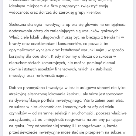
idealnym miejscem dla firm pragnących zwiększyć swoją
widoczność oraz dotrzeć do szerokiej grupy klientów.
Skuteczna strategia inwestycyjna opiera się głównie na umiejętności
dostosowania oferty do zmieniających się warunków rynkowych.
Właściciele lokali usługowych muszą być na bieżąco z trendami w
branży oraz oczekiwaniami konsumentów, co pozwala im
optymalizować wynajem oraz kształtować warunki najmu w sposób
korzystny dla obu stron. Kiedy mówimy o kluczu do sukcesu w
nieruchomościach komercyjnych, nie można pominąć niemal
równie istotnych aspektów finansowych, takich jak stabilność
inwestycji oraz rentowność najmu.
Dobrze przemyślana inwestycja w lokale usługowe stanowi nie tylko
atrakcyjną alternatywę lokowania kapitału, ale także jest sposobem
na dywersyfikację portfela inwestycyjnego. Warto zatem pamiętać,
że sukces w nieruchomościach komercyjnych zależy od wielu
czynników – od starannej selekcji nieruchomości, poprzez właściwe
zarządzanie, aż po umiejętność reagowania na zmiany panujące
na rynku. Przy odpowiedniej strategii i zaangażowaniu, każde
przedsięwzięcie inwestycyjne może stać się przepisem na sukces w