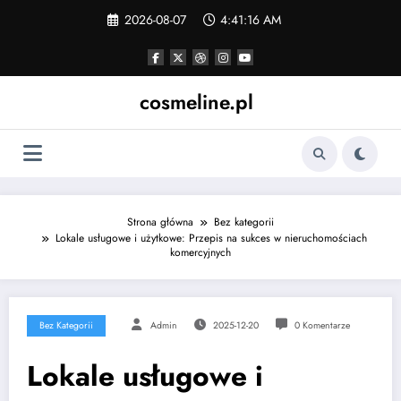
Skip
2026-08-07
4:41:16 AM
to
content
cosmeline.pl
Strona główna
Bez kategorii
Lokale usługowe i użytkowe: Przepis na sukces w nieruchomościach
komercyjnych
Bez Kategorii
Admin
2025-12-20
0 Komentarze
Lokale usługowe i