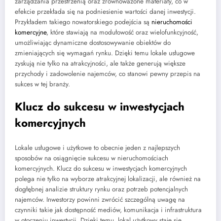
zarządzania przestrzenią oraz zrównoważone materiały, co w
efekcie przekłada się na podniesienie wartości danej inwestycji.
Przykładem takiego nowatorskiego podejścia są
nieruchomości
komercyjne
, które stawiają na modułowość oraz wielofunkcyjność,
umożliwiając dynamiczne dostosowywanie obiektów do
zmieniających się wymagań rynku. Dzięki temu lokale usługowe
zyskują nie tylko na atrakcyjności, ale także generują większe
przychody i zadowolenie najemców, co stanowi pewny przepis na
sukces w tej branży.
Klucz do sukcesu w inwestycjach
komercyjnych
Lokale usługowe i użytkowe to obecnie jeden z najlepszych
sposobów na osiągnięcie sukcesu w nieruchomościach
komercyjnych. Klucz do sukcesu w inwestycjach komercyjnych
polega nie tylko na wyborze atrakcyjnej lokalizacji, ale również na
dogłębnej analizie struktury rynku oraz potrzeb potencjalnych
najemców. Inwestorzy powinni zwrócić szczególną uwagę na
czynniki takie jak dostępność mediów, komunikacja i infrastruktura
w otoczeniu inwestycji. Dzięki temu, lokal użytkowy staje się