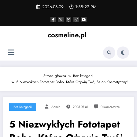
Skip
2026-08-09
1:38:22 PM
to
content
cosmeline.pl
Strona główna
Bez kategorii
5 Niezwykłych Fototapet Boho, Które Ożywią Twój Salon Kosmetyczny!
Bez Kategorii
Admin
2025-07-01
0 Komentarze
5 Niezwykłych Fototapet