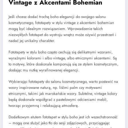
Vintage z Akcentami Bohemian
Jeśli chcesz dodać trochę boho elegancji do swojego salonu
kosmetycznego, fototapety w stylu vintage z akcentami bohemian
mogą być idealnym rozwiązaniem. Wprowadzenie takich
niezwykłych fototapet do wystroju wnętrz może ożywić przestrzeń i
nadać jej unikalny charakter.
Fototapety w stylu boho często cechują się delikatnymi wzorami,
wyraźnymi kolorami i albo vintage, albo etnicznymi akcentami. Są
to motywy, które doskonale komponują się ze stylem kosmetycznym,
dodając mu nutkę wyrafinowanej elegancji.
Wybierając fototapety do salonu kosmetycznego, warto postawić na
wzory inspirowane naturą, np. liśćmi palm czy motywami
etnicznymi, takimi jak marokańskie wzory. Subtelne, vintage kolory
będą doskonale współgrać z pastelowymi odcieniami mebli,
tworząc przyjemną i relaksującą atmosferę.
Dodatkowym atutem fototapet w stylu boho jest ich wszechstronność
– mogą one służyć jako tło do sesji zdjęciowych, przyciągając