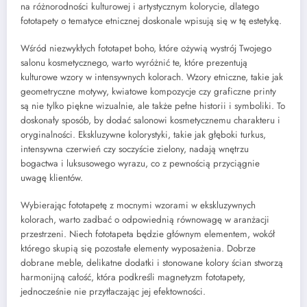
na różnorodności kulturowej i artystycznym kolorycie, dlatego
fototapety o tematyce etnicznej doskonale wpisują się w tę estetykę.
Wśród niezwykłych fototapet boho, które ożywią wystrój Twojego
salonu kosmetycznego, warto wyróżnić te, które prezentują
kulturowe wzory w intensywnych kolorach. Wzory etniczne, takie jak
geometryczne motywy, kwiatowe kompozycje czy graficzne printy
są nie tylko piękne wizualnie, ale także pełne historii i symboliki. To
doskonały sposób, by dodać salonowi kosmetycznemu charakteru i
oryginalności. Ekskluzywne kolorystyki, takie jak głęboki turkus,
intensywna czerwień czy soczyście zielony, nadają wnętrzu
bogactwa i luksusowego wyrazu, co z pewnością przyciągnie
uwagę klientów.
Wybierając fototapetę z mocnymi wzorami w ekskluzywnych
kolorach, warto zadbać o odpowiednią równowagę w aranżacji
przestrzeni. Niech fototapeta będzie głównym elementem, wokół
którego skupią się pozostałe elementy wyposażenia. Dobrze
dobrane meble, delikatne dodatki i stonowane kolory ścian stworzą
harmonijną całość, która podkreśli magnetyzm fototapety,
jednocześnie nie przytłaczając jej efektowności.