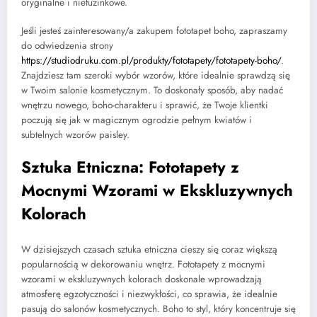
oryginalne i nietuzinkowe.
Jeśli jesteś zainteresowany/a zakupem fototapet boho, zapraszamy
do odwiedzenia strony
https://studiodruku.com.pl/produkty/fototapety/fototapety-boho/
.
Znajdziesz tam szeroki wybór wzorów, które idealnie sprawdzą się
w Twoim salonie kosmetycznym. To doskonały sposób, aby nadać
wnętrzu nowego, boho-charakteru i sprawić, że Twoje klientki
poczują się jak w magicznym ogrodzie pełnym kwiatów i
subtelnych wzorów paisley.
Sztuka Etniczna: Fototapety z
Mocnymi Wzorami w Ekskluzywnych
Kolorach
W dzisiejszych czasach sztuka etniczna cieszy się coraz większą
popularnością w dekorowaniu wnętrz. Fototapety z mocnymi
wzorami w ekskluzywnych kolorach doskonale wprowadzają
atmosferę egzotyczności i niezwykłości, co sprawia, że idealnie
pasują do salonów kosmetycznych. Boho to styl, który koncentruje się