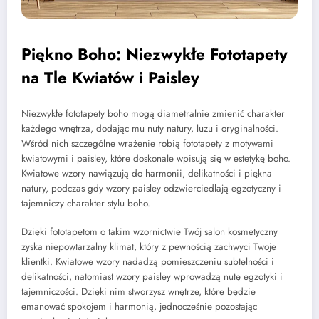
Piękno Boho: Niezwykłe Fototapety
na Tle Kwiatów i Paisley
Niezwykłe fototapety boho mogą diametralnie zmienić charakter
każdego wnętrza, dodając mu nuty natury, luzu i oryginalności.
Wśród nich szczególne wrażenie robią fototapety z motywami
kwiatowymi i paisley, które doskonale wpisują się w estetykę boho.
Kwiatowe wzory nawiązują do harmonii, delikatności i piękna
natury, podczas gdy wzory paisley odzwierciedlają egzotyczny i
tajemniczy charakter stylu boho.
Dzięki fototapetom o takim wzornictwie Twój salon kosmetyczny
zyska niepowtarzalny klimat, który z pewnością zachwyci Twoje
klientki. Kwiatowe wzory nadadzą pomieszczeniu subtelności i
delikatności, natomiast wzory paisley wprowadzą nutę egzotyki i
tajemniczości. Dzięki nim stworzysz wnętrze, które będzie
emanować spokojem i harmonią, jednocześnie pozostając