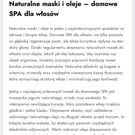
Naturalne maski i oleje – domowe
SPA dla włosów
Naturalne maski i oleje to jeden z najskuteczniejszych sposobów na
zdrowe i lśniące włosy. Domowe SPA dla włosów nie tylko pozwala
na głęboką regenerację pasm, ale także korzystnie wpływa na stan
skóry głowy. Dzięki regularnemu stosowaniu naturalnych masek do
włosów oraz olejów, takich jak olej kokosowy, olej rycynowy czy
olejek arganowy, możemy znacząco poprawić kondycję nawet
bardzo zniszczonych kosmyków. Naturalne składniki są bogate w
witaminy, minerały oraz niezbędne nienasycone kwasy tłuszczowe,
które wzmacniają strukturę włosa i minimalizują jego łamliwość.
Jedną z najczęściej polecanych masek do domowego SPA jest
mieszanka jogurtu naturalnego, miodu oraz awokado. To
intensywnie nawilżająca kuracja, która pozostawia włosy miękkie,
gładkie i pełne blasku. Olejowanie włosów, czyli nakładanie
wybranego naturalnego oleju na długość włosów przed myciem, to
kolejna świetna metoda, by dostarczyć pasmom niezbędnych
składników odżywczych. Warto wybierać oleje dopasowane do