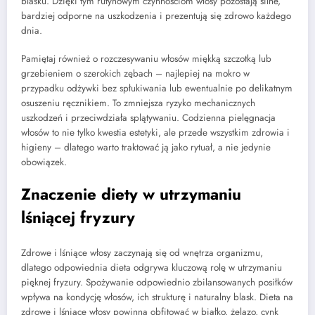
blasku. Dzięki tym rutynowym czynnościom włosy pozostają silne,
bardziej odporne na uszkodzenia i prezentują się zdrowo każdego
dnia.
Pamiętaj również o rozczesywaniu włosów miękką szczotką lub
grzebieniem o szerokich zębach – najlepiej na mokro w
przypadku odżywki bez spłukiwania lub ewentualnie po delikatnym
osuszeniu ręcznikiem. To zmniejsza ryzyko mechanicznych
uszkodzeń i przeciwdziała splątywaniu. Codzienna pielęgnacja
włosów to nie tylko kwestia estetyki, ale przede wszystkim zdrowia i
higieny – dlatego warto traktować ją jako rytuał, a nie jedynie
obowiązek.
Znaczenie diety w utrzymaniu
lśniącej fryzury
Zdrowe i lśniące włosy zaczynają się od wnętrza organizmu,
dlatego odpowiednia dieta odgrywa kluczową rolę w utrzymaniu
pięknej fryzury. Spożywanie odpowiednio zbilansowanych posiłków
wpływa na kondycję włosów, ich strukturę i naturalny blask. Dieta na
zdrowe i lśniące włosy powinna obfitować w białko, żelazo, cynk