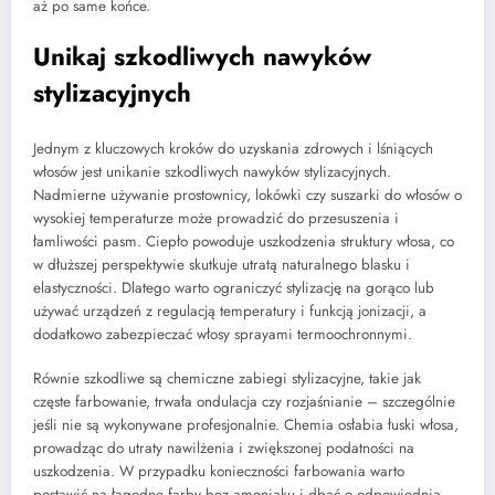
aż po same końce.
Unikaj szkodliwych nawyków
stylizacyjnych
Jednym z kluczowych kroków do uzyskania zdrowych i lśniących
włosów jest unikanie szkodliwych nawyków stylizacyjnych.
Nadmierne używanie prostownicy, lokówki czy suszarki do włosów o
wysokiej temperaturze może prowadzić do przesuszenia i
łamliwości pasm. Ciepło powoduje uszkodzenia struktury włosa, co
w dłuższej perspektywie skutkuje utratą naturalnego blasku i
elastyczności. Dlatego warto ograniczyć stylizację na gorąco lub
używać urządzeń z regulacją temperatury i funkcją jonizacji, a
dodatkowo zabezpieczać włosy sprayami termoochronnymi.
Równie szkodliwe są chemiczne zabiegi stylizacyjne, takie jak
częste farbowanie, trwała ondulacja czy rozjaśnianie – szczególnie
jeśli nie są wykonywane profesjonalnie. Chemia osłabia łuski włosa,
prowadząc do utraty nawilżenia i zwiększonej podatności na
uszkodzenia. W przypadku konieczności farbowania warto
postawić na łagodne farby bez amoniaku i dbać o odpowiednią