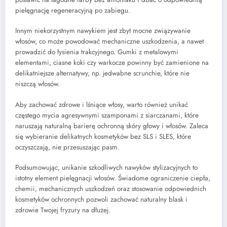
pielęgnację regeneracyjną po zabiegu.
Innym niekorzystnym nawykiem jest zbyt mocne związywanie
włosów, co może powodować mechaniczne uszkodzenia, a nawet
prowadzić do łysienia trakcyjnego. Gumki z metalowymi
elementami, ciasne koki czy warkocze powinny być zamienione na
delikatniejsze alternatywy, np. jedwabne scrunchie, które nie
niszczą włosów.
Aby zachować zdrowe i lśniące włosy, warto również unikać
częstego mycia agresywnymi szamponami z siarczanami, które
naruszają naturalną barierę ochronną skóry głowy i włosów. Zaleca
się wybieranie delikatnych kosmetyków bez SLS i SLES, które
oczyszczają, nie przesuszając pasm.
Podsumowując, unikanie szkodliwych nawyków stylizacyjnych to
istotny element pielęgnacji włosów. Świadome ograniczenie ciepła,
chemii, mechanicznych uszkodzeń oraz stosowanie odpowiednich
kosmetyków ochronnych pozwoli zachować naturalny blask i
zdrowie Twojej fryzury na dłużej.