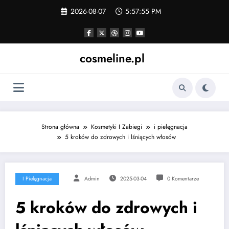
Skip
2026-08-07
5:57:55 PM
to
content
cosmeline.pl
Strona główna
Kosmetyki I Zabiegi
i pielęgnacja
5 kroków do zdrowych i lśniących włosów
I Pielęgnacja
Admin
2025-03-04
0 Komentarze
5 kroków do zdrowych i