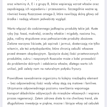
oraz witaminy A, E i z grupy B, które wspierają wzrost włosów oraz
zapobiegają ich wypadaniu i przesuszeniu. Szczególnie ważne są
również kwasy tłuszczowe omega-3, które nawilżają skórę głowy od
środka i nadają włosom jedwabisty wygląd.
Warto włączyć do codziennego jadłospisu produkty takie jak: tłuste
ryby (np. łosoś, makrela), orzechy włoskie i migdały, nasiona lnu,
jajka, rośliny strączkowe oraz pełnoziarniste produkty zbożowe.
Zielone warzywa liściaste, jak szpinak i jarmuż, dostarczają nie tylko
witamin, ale też antyoksydantów, które chronią cebulki włosowe
przed stresem oksydacyjnym. Spożycie dużej ilości przetworzonych
produktów, cukru i nasyconych tłuszczów może z kolei prowadzić
do problemów skórnych i osłabienia włosów, dlatego warto ich
unikać, jeśli zależy nam na naturalnym połysku fryzury.
Prawidłowe nawodnienie organizmu to kolejny niezbędny element
– bez odpowiedniej ilości wody włosy stają się matowe i łamliwe.
Utrzymanie odpowiedniego poziomu nawilżenia wspomaga
transport składników odżywczych do mieszków włosowych i wspiera
proces regeneracji. Zatem zdrowa dieta to nie chwilowy trend, ale
długofalowa inwestycja w piękne, mocne i lśniące włosy od cebulek